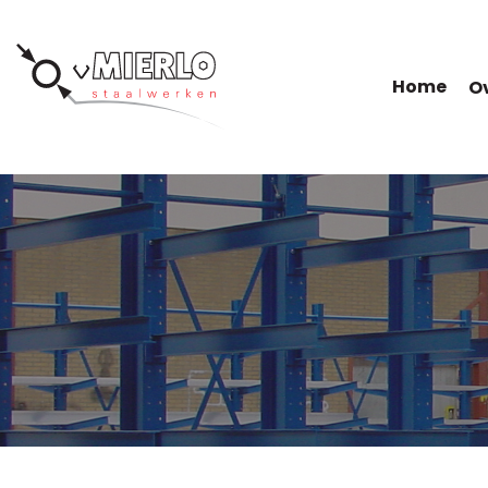
Home
Ov
Totaal
project?
Wij verzorgen staalconstructies, met dak-en
gevelbekleding, van ontwerp, productie,