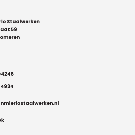
rlo Staalwerken
raat 59
 Someren
94246
84934
nmierlostaalwerken.nl
ok