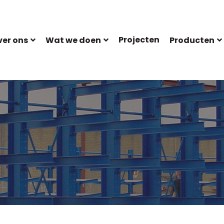
Projecten
er ons
Wat we doen
Producten
Staalconstructie
Lees meer