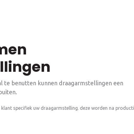
Montage &
transport
Lees meer
men
llingen
Hekwerken
l te benutten kunnen draagarmstellingen een
buiten.
Overige werken
klant specifiek uw draagarmstelling. deze worden na product