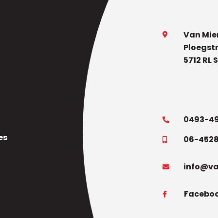
Van Mie
Ploegst
5712 RL
0493-4
es
06-452
info@va
Facebo