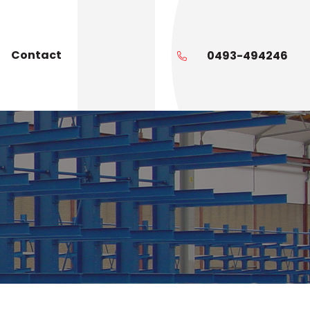
Contact
0493-494246
s
Dak- en
gevelbekleding
Lees meer